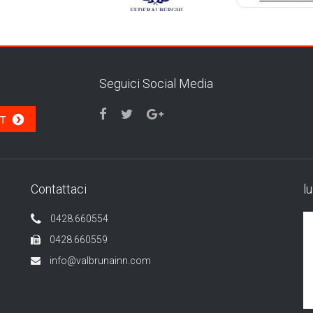
Seguici Social Media
Contattaci
l
0428.660554
0428.660559
info@valbrunainn.com